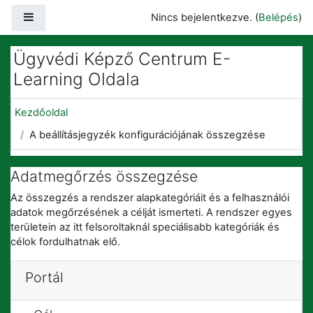
Tovább a fő tartalomhoz
Oldalpanel
Nincs bejelentkezve. (
Belépés
)
Ügyvédi Képző Centrum E-
Learning Oldala
Kezdőoldal
A beállításjegyzék konfigurációjának összegzése
Adatmegőrzés összegzése
Az összegzés a rendszer alapkategóriáit és a felhasználói
adatok megőrzésének a célját ismerteti. A rendszer egyes
területein az itt felsoroltaknál speciálisabb kategóriák és
célok fordulhatnak elő.
Portál